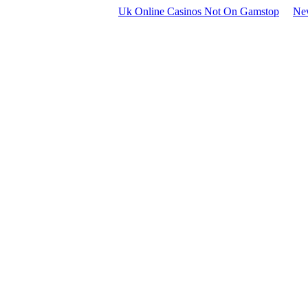
Uk Online Casinos Not On Gamstop
New