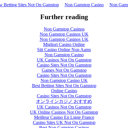
 Betting Sites Not On Gamstop
Non Gamstop Casino
Non Gamst
Further reading
Non Gamstop Casinos
Non Gamstop Casinos UK
Non Gamstop Casinos UK
Migliori Casino Online
Siti Casino Online Non Aams
Non Gamstop Casino
UK Casinos Not On Gamstop
Casino Sites Not On Gamstop
Games Not On Gamstop
Casino Sites Not On Gamstop
Non Gamstop Casino UK
Best Betting Sites Not On Gamstop
Online Casino
Casino Sites Not On Gamstop
オンラインカジノ おすすめ
UK Casinos Not On Gamstop
UK Online Casinos Not On Gamstop
Meilleur Casino En Ligne France
Casino Sites UK Not On Gamstop
Best Non Gamstop Casinos