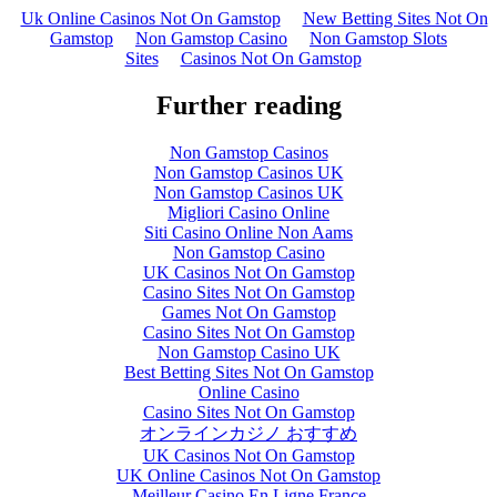
Uk Online Casinos Not On Gamstop
New Betting Sites Not On
Gamstop
Non Gamstop Casino
Non Gamstop Slots
Sites
Casinos Not On Gamstop
Further reading
Non Gamstop Casinos
Non Gamstop Casinos UK
Non Gamstop Casinos UK
Migliori Casino Online
Siti Casino Online Non Aams
Non Gamstop Casino
UK Casinos Not On Gamstop
Casino Sites Not On Gamstop
Games Not On Gamstop
Casino Sites Not On Gamstop
Non Gamstop Casino UK
Best Betting Sites Not On Gamstop
Online Casino
Casino Sites Not On Gamstop
オンラインカジノ おすすめ
UK Casinos Not On Gamstop
UK Online Casinos Not On Gamstop
Meilleur Casino En Ligne France